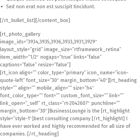
Sed non erat non est suscipit tincidunt.
[/rt_bullet_list][/content_box]
[rt_photo_gallery
image_ids=”3934,3935,3936,3933,3931,3929″
layout_style=”grid” image_size=”rtframework_retina”
item_width=”1/2″ nogaps=”true” links=”false”
captions=”false” resize=”false”]
[rt_icon align=”” color_type=”primary” icon_name=”icon-
quote-left” font_size=”30″ margin_bottom=”40″][rt_heading
style=”” align=”” mobile_align=”” size=”h4″
font_color_type=”” font=”” custom_font_size=”” link=””
link_open=”_self” rt_class=”rt-2042607″ punchline=””
margin_bottom=”30″]BusinessLounge is the [rt_highlight
style=”style-1″]best consulting company [/rt_highlight] I
have ever worked and highly recommended for all size of
companies. [/rt_heading]