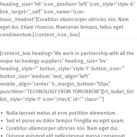
heading_size=”h6″ icon_position=”left” icon_style=”style-6″
link_target=”_self” icon_name=”icon-
basic_headset”]Curabitur ullamcorper ultricies nisi. Nam
eget dui. Etiam rhoncus. Maecenas tempus, tellus eget
condimentum.[/content_icon_box]
[content_box heading=”We work in partnership with all the
major technology suppliers” heading_size=”h4″
heading_style=”” button_style=”style-1″ button_icon=””
button_size=”medium” text_align=”left”
mobile_align=”center” h_margin_bottom=”50px”
punchline=”TECHNOLOGY FROM TOMORROW”][rt_bullet_list
list_style=”style-1″ icon=”check” id=”” class=””]
Nulla laoreet metus at eros porttitor elementum.
Sed et purus eu dolor tempor fringilla eu eget quam.
Curabitur ullamcorper ultricies nisi. Nam eget dui.
Quisque euismod elit pellentesque massa consequat.