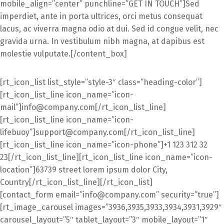
mobile_align=”center” punchline=”GET IN TOUCH”]Sed
imperdiet, ante in porta ultrices, orci metus consequat
lacus, ac viverra magna odio at dui. Sed id congue velit, nec
gravida urna. In vestibulum nibh magna, at dapibus est
molestie vulputate.[/content_box]
[rt_icon_list list_style=”style-3″ class=”heading-color”]
[rt_icon_list_line icon_name=”icon-
mail”]
info@company.com
[/rt_icon_list_line]
[rt_icon_list_line icon_name=”icon-
lifebuoy”]
support@company.com
[/rt_icon_list_line]
[rt_icon_list_line icon_name=”icon-phone”]+1 123 312 32
23[/rt_icon_list_line][rt_icon_list_line icon_name=”icon-
location”]63739 street lorem ipsum dolor City,
Country[/rt_icon_list_line][/rt_icon_list]
[contact_form email=”
info@company.com
” security=”true”]
[rt_image_carousel images=”3936,3935,3933,3934,3931,3929″
carousel_layout=”5″ tablet_layout=”3″ mobile_layout=”1″