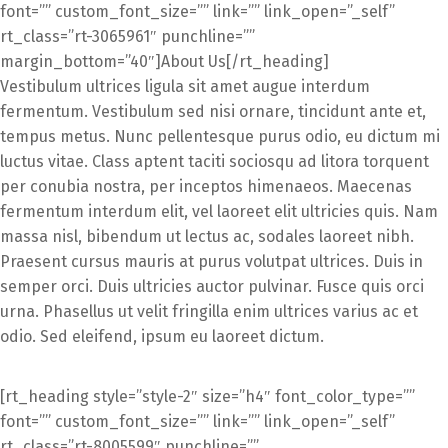
font=”” custom_font_size=”” link=”” link_open=”_self”
rt_class=”rt-3065961″ punchline=””
margin_bottom=”40″]About Us[/rt_heading]
Vestibulum ultrices ligula sit amet augue interdum
fermentum. Vestibulum sed nisi ornare, tincidunt ante et,
tempus metus. Nunc pellentesque purus odio, eu dictum mi
luctus vitae. Class aptent taciti sociosqu ad litora torquent
per conubia nostra, per inceptos himenaeos. Maecenas
fermentum interdum elit, vel laoreet elit ultricies quis. Nam
massa nisl, bibendum ut lectus ac, sodales laoreet nibh.
Praesent cursus mauris at purus volutpat ultrices. Duis in
semper orci. Duis ultricies auctor pulvinar. Fusce quis orci
urna. Phasellus ut velit fringilla enim ultrices varius ac et
odio. Sed eleifend, ipsum eu laoreet dictum.
[rt_heading style=”style-2″ size=”h4″ font_color_type=””
font=”” custom_font_size=”” link=”” link_open=”_self”
rt_class=”rt-8005599″ punchline=””