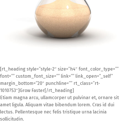
[rt_heading style=”style-2″ size=”h4″ font_color_type=””
font=”” custom_font_size=”” link=”” link_open=”_self”
margin_bottom=”20″ punchline=”” rt_class=”rt-
1010753″]Grow Faster[/rt_heading]
Etiam magna arcu, ullamcorper ut pulvinar et, ornare sit
amet ligula. Aliquam vitae bibendum lorem. Cras id dui
lectus. Pellentesque nec felis tristique urna lacinia
sollicitudin.