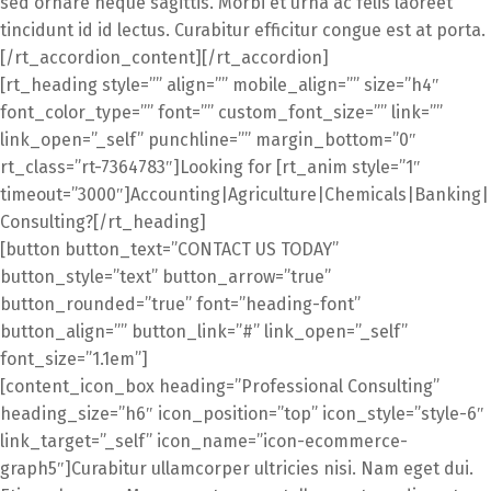
sed ornare neque sagittis. Morbi et urna ac felis laoreet
tincidunt id id lectus. Curabitur efficitur congue est at porta.
[/rt_accordion_content][/rt_accordion]
[rt_heading style=”” align=”” mobile_align=”” size=”h4″
font_color_type=”” font=”” custom_font_size=”” link=””
link_open=”_self” punchline=”” margin_bottom=”0″
rt_class=”rt-7364783″]Looking for [rt_anim style=”1″
timeout=”3000″]Accounting|Agriculture|Chemicals|Banking|
Consulting?[/rt_heading]
[button button_text=”CONTACT US TODAY”
button_style=”text” button_arrow=”true”
button_rounded=”true” font=”heading-font”
button_align=”” button_link=”#” link_open=”_self”
font_size=”1.1em”]
[content_icon_box heading=”Professional Consulting”
heading_size=”h6″ icon_position=”top” icon_style=”style-6″
link_target=”_self” icon_name=”icon-ecommerce-
graph5″]Curabitur ullamcorper ultricies nisi. Nam eget dui.