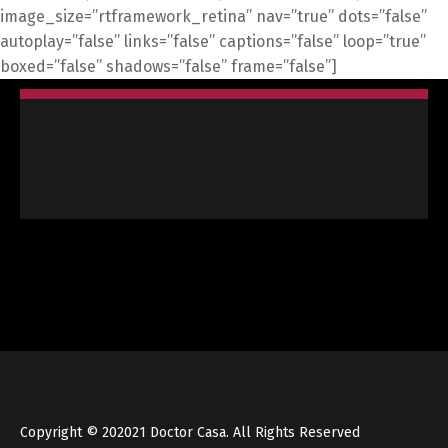
image_size=”rtframework_retina” nav=”true” dots=”false”
autoplay=”false” links=”false” captions=”false” loop=”true”
boxed=”false” shadows=”false” frame=”false”]
Copyright © 202021 Doctor Casa. All Rights Reserved