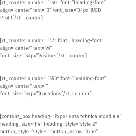
[rt_counter number=”150″ font=”heading-font”
align=”center” text=”B” font_size=”34px”]USD
Profit[/rt_counter]
[rt_counter number=”47″ font=”heading-font”
align=”center” text=”M”
font_size=”34px”]Visitors[/rt_counter]
[rt_counter number=”550″ font=”heading-font”
align=”center” text=””
font_size=”34px”]Locations[/rt_counter]
[content_box heading=”Experienta tehnica mondiala”
heading_size=”h4″ heading_style=”style-2″
button_style=”style-1″ button_arrow=”true”