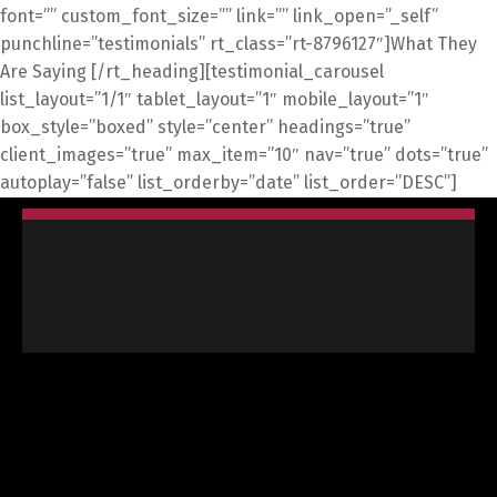
font=”” custom_font_size=”” link=”” link_open=”_self”
punchline=”testimonials” rt_class=”rt-8796127″]What They
Are Saying [/rt_heading][testimonial_carousel
list_layout=”1/1″ tablet_layout=”1″ mobile_layout=”1″
box_style=”boxed” style=”center” headings=”true”
client_images=”true” max_item=”10″ nav=”true” dots=”true”
autoplay=”false” list_orderby=”date” list_order=”DESC”]