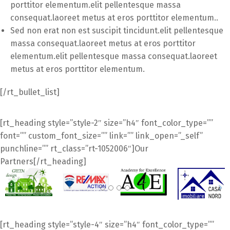
porttitor elementum.elit pellentesque massa
consequat.laoreet metus at eros porttitor elementum..
Sed non erat non est suscipit tincidunt.elit pellentesque
massa consequat.laoreet metus at eros porttitor
elementum.elit pellentesque massa consequat.laoreet
metus at eros porttitor elementum.
[/rt_bullet_list]
[rt_heading style=”style-2″ size=”h4″ font_color_type=””
font=”” custom_font_size=”” link=”” link_open=”_self”
punchline=”” rt_class=”rt-1052006″]Our
Partners[/rt_heading]
[rt_heading style=”style-4″ size=”h4″ font_color_type=””